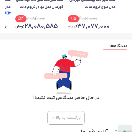
ست شیرآلات بهداشتی قهرمان
ست شیرالات شیرآلات بهداشتی
ست شیر
مدل موج کروم مات
قهرمان مدل بهادر کروم مات
مدل آرم
ارسا
%
14
32,841,000
%
15
43,620,000
80
28,080,585
37,077,000
تومان
تومان
دیدگاه‌ها
در حال حاضر دیدگاهی ثبت نشده!
بازگشت به بالا