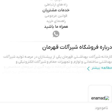
راه های ارتباطی
خدمات مشتریان
قوانین مرجوعی
راهنمای خرید
همراه ما باشید
درباره فروشگاه
شیرآلات قهرمان
کارخانه شیرآلات بهداشــتی قهرمان یکی از پیشـتازان در عرصه تولید شیرآلات
بهداشتی ساختمانی و لوازم و تجهیزات حمام و شیرآلات الکترونیکی و
بیمارستانی است. محصولات این کارخانه با بهره گیری از نیروهای متخصص و
مطالعه بیشتر
ماشــین آلات روز دنیا تولیــد شــده و همچنیــن دارای استانداردهای بین المللی
می باشد. از این رو شــرکت صنــعت شــیرآلات قهــرمان به جهــت ایجاداشتغال
زایی پايدار در مناطق محروم اقدام به احداث اولین شهرک صنعتی خصوصی در
کشور نموده است. این مجموعه با مساحتی بالغ بر ۳۰ هکتار و بنایی حدود ۱۰۰
هزار متر مربع که شامل سوله های کارگاهی و ساختمان اداری می شــود،
بزرگ‌تــرین مجموعه تولید شیرآلات در کشور، در روستای بلداشی شهرستان
گرمی واقع در استان اردبیل است که ظرفیت بکار گیری بیش از ۳۰۰۰ نیروی کار
داراست. به جهت ارتقای کیفیت محصولات، تمامی مواد اولیه با بهترین دستگاه
ناموجود
های مورد تایید استاندارد (كوانتوم متر) مورد آنالیز قرار می گیرند. كليه