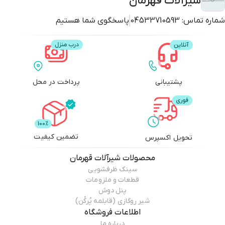
شیرآلات قهرمان
شماره تماس:
04533710593
پاسخگوی شما هستیم
پشتیبانی
پرداخت در محل
تضمین کیفیت
تحویل اکسپرس
محصولات
شیرآلات قهرمان
سینک ظرفشویی
قطعات و ملزومات
پنل دوش
شیر روگازی (قابلمه پُرکُن)
اطلاعات فروشگاه
درباره ما